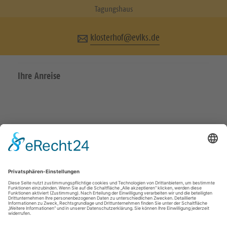
Tagungshaus
klosterhof@evlks.de
Ihre Anreise