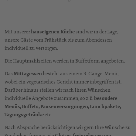
Mit unserer
hauseigenen Küche
sind wir in der Lage,
unsere Gäste vom Frühstück bis zum Abendessen
individuell zu versorgen.
Die Hauptmahlzeiten werden in Buffetform angeboten.
Das
Mittagessen
besteht aus einem 3-Gänge-Menü,
wobei ein vegetarisches Gericht immer inbegriffen ist.
Darüber hinaus stellen wir nach Ihren Wünschen
individuelle Angebote zusammen, so z.B.
besondere
Menüs, Buffets, Pausenversorgungen, Lunchpakete,
Tagungsgetränke
etc.
Nach Absprache berücksichtigen wir gern Ihre Wünsche zu
Sonderkostformen wie
Gluten-freie oder vegane