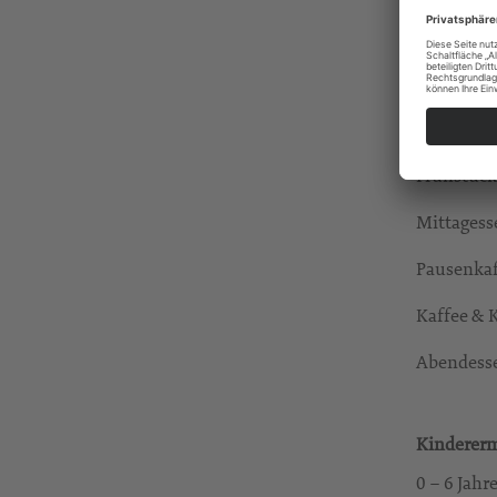
Rabattstaf
Verpflegu
Frühstück
Mittagess
Pausenkaf
Kaffee & 
Abendesse
Kinderer
0 – 6 Jah