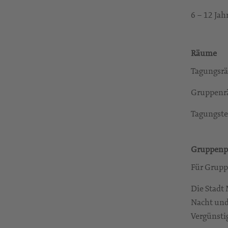
6 – 12 Ja
Räume
Tagungsrä
Gruppenrä
Tagungste
Gruppenp
Für Gruppe
Die Stadt
Nacht und 
Vergünsti