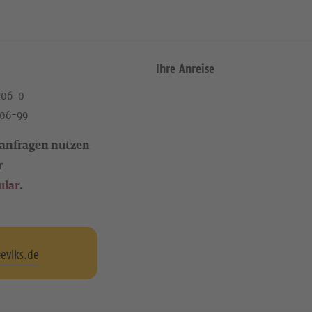
Ihre Anreise
4706-0
706-99
anfragen nutzen
r
ular
.
evlks.de