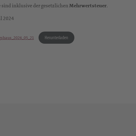
e sind inklusive der gesetzlichen
Mehrwertsteuer
.
il 2024
Herunterladen
shaus_2026_05_21