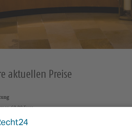
e aktuellen Preise
tung
mer: 60,00 Euro
mmer p. P.: 50,00 Euro
nung für 2 Personen: 150,00 EUR