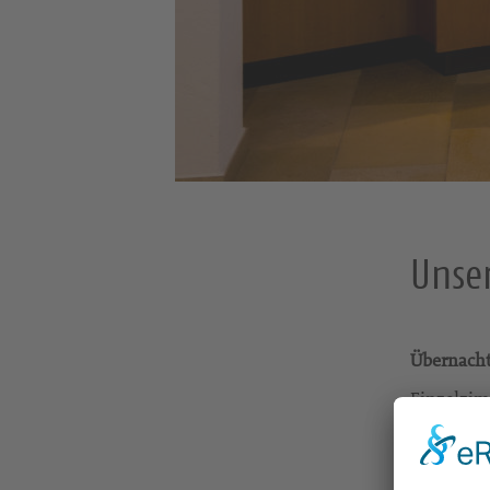
Unser
Übernach
Einzelzim
Zweibettzi
Ferienwoh