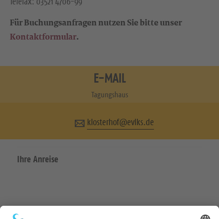
Telefax: 03521 4706-99
Für Buchungsanfragen nutzen Sie bitte unser
Kontaktformular
.
E-MAIL
Tagungshaus
klosterhof@evlks.de
Ihre Anreise