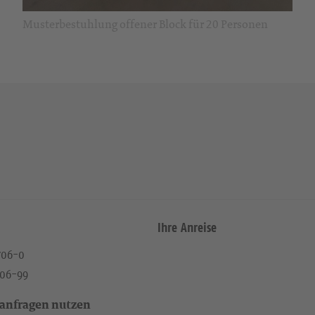
Musterbestuhlung offener Block für 20 Personen
Ihre Anreise
4706-0
706-99
anfragen nutzen