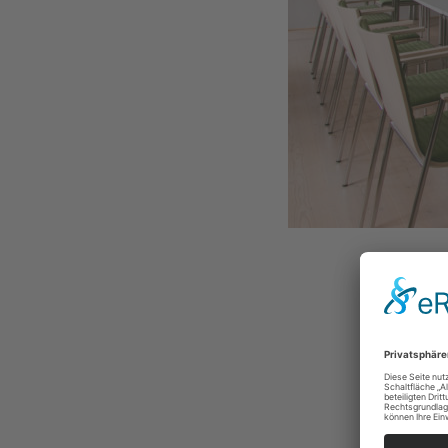
Das b
Plat
eine