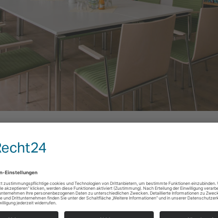
ietet Ihnen die Alte Bibliothek
z für
bis zu 20 Gäste
auf 42 Quadratmetern.
n großen Flatscreen für Präsentationen